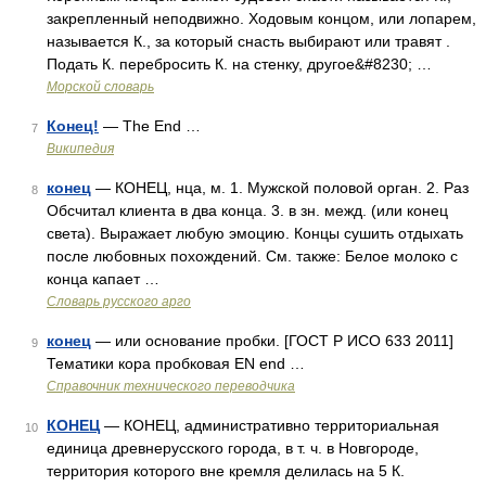
закрепленный неподвижно. Ходовым концом, или лопарем,
называется К., за который снасть выбирают или травят .
Подать К. перебросить К. на стенку, другое&#8230; …
Морской словарь
Конец!
— The End …
7
Википедия
конец
— КОНЕЦ, нца, м. 1. Мужской половой орган. 2. Раз
8
Обсчитал клиента в два конца. 3. в зн. межд. (или конец
света). Выражает любую эмоцию. Концы сушить отдыхать
после любовных похождений. См. также: Белое молоко с
конца капает …
Словарь русского арго
конец
— или основание пробки. [ГОСТ Р ИСО 633 2011]
9
Тематики кора пробковая EN end …
Справочник технического переводчика
КОНЕЦ
— КОНЕЦ, административно территориальная
10
единица древнерусского города, в т. ч. в Новгороде,
территория которого вне кремля делилась на 5 К.