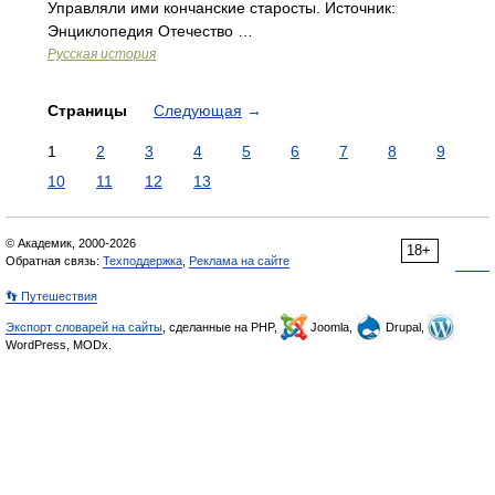
Управляли ими кончанские старосты. Источник:
Энциклопедия Отечество …
Русская история
Страницы
Следующая
→
1
2
3
4
5
6
7
8
9
10
11
12
13
© Академик, 2000-2026
18+
Обратная связь:
Техподдержка
,
Реклама на сайте
👣 Путешествия
Экспорт словарей на сайты
, сделанные на PHP,
Joomla,
Drupal,
WordPress, MODx.