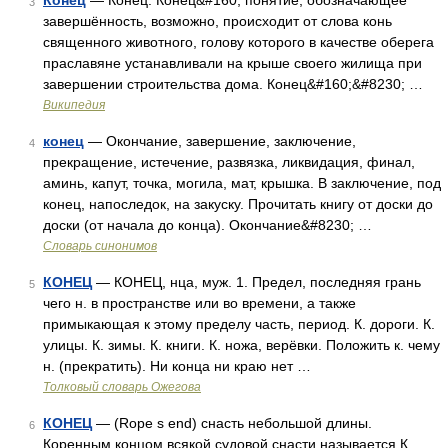
Конец
— Конец: Конец&#160; понятие, обозначающее
3
завершённость, возможно, происходит от слова конь
священного животного, голову которого в качестве оберега
праславяне устанавливали на крыше своего жилища при
завершении строительства дома. Конец&#160;&#8230; …
Википедия
конец
— Окончание, завершение, заключение,
4
прекращение, истечение, развязка, ликвидация, финал,
аминь, капут, точка, могила, мат, крышка. В заключение, под
конец, напоследок, на закуску. Прочитать книгу от доски до
доски (от начала до конца). Окончание&#8230; …
Словарь синонимов
КОНЕЦ
— КОНЕЦ, нца, муж. 1. Предел, последняя грань
5
чего н. в пространстве или во времени, а также
примыкающая к этому пределу часть, период. К. дороги. К.
улицы. К. зимы. К. книги. К. ножа, верёвки. Положить к. чему
н. (прекратить). Ни конца ни краю нет …
Толковый словарь Ожегова
КОНЕЦ
— (Rope s end) снасть небольшой длины.
6
Коренным концом всякой судовой снасти называется К.,